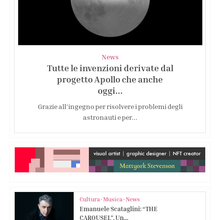
News
Tutte le invenzioni derivate dal
progetto Apollo che anche
oggi...
Grazie all’ingegno per risolvere i problemi degli
astronauti e per...
Cultura
•
Musica
•
News
Emanuele Scataglini: “THE
CAROUSEL”. Un...