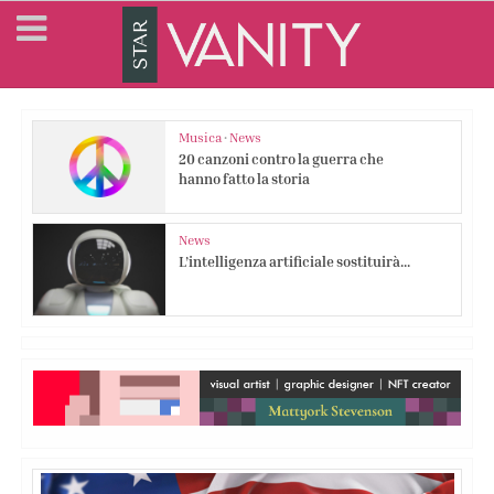
Musica
•
News
20 canzoni contro la guerra che
hanno fatto la storia
News
L’intelligenza artificiale sostituirà...