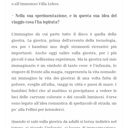
o all’immenso Villa Lobos.
– Nella sua sperimentazione, e in questa sua idea del
viaggio cosa l’ha ispirata?
L’immagine da cui parte tutto il disco è quella della
giostra. La giostra, prima dell’avvento della tecnologia,
era per i bambini uno degli strumenti ricreativi più
importanti. Anche oggi salire sulla giostra, per i più
piccoli è una bellissima esperienza. Ma la giostra nel mio
immaginario è un simbolo di tante cose: è l’infanzia, lo
stupore di fronte alla magia, rappresenta la vita nomade:
mi immagino la vita dei giostrai di una volta fatta di
polvere, sveglie all’alba, viaggi in città e paesi di mare. I
bambini felici che al mattino si precipitano a vedere le
luci delle carrozze colorate e dei cavalli luminosi. Forse
sono legato all’idea romantica di
spettacolo di strada
, un
po’ alla Fellini per intenderci.
Quando si sale sulla giostra da adulti si torna indietro nel
tempo, si ricorda l’infanzia, si lavora di immaginazione,