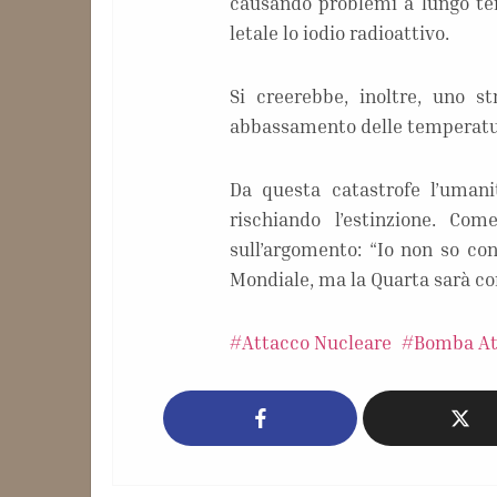
causando problemi a lungo ter
letale lo iodio radioattivo.
Si creerebbe, inoltre, uno s
abbassamento delle temperatur
Da questa catastrofe l’umani
rischiando l’estinzione. Com
sull’argomento: “Io non so co
Mondiale, ma la Quarta sarà co
Attacco Nucleare
Bomba A