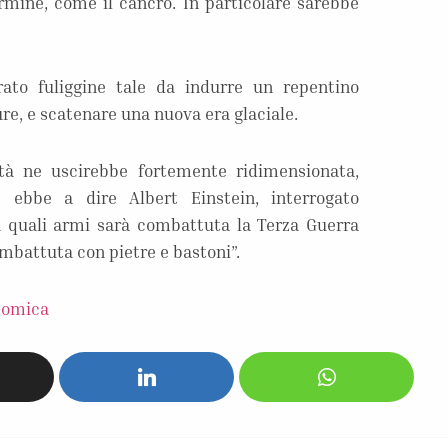
mine, come il cancro. In particolare sarebbe
trato fuliggine tale da indurre un repentino
e, e scatenare una nuova era glaciale.
tà ne uscirebbe fortemente ridimensionata,
e ebbe a dire Albert Einstein, interrogato
n quali armi sarà combattuta la Terza Guerra
mbattuta con pietre e bastoni”.
tomica