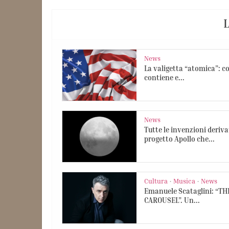
L
News
La valigetta “atomica”: c
contiene e...
News
Tutte le invenzioni deriva
progetto Apollo che...
Cultura
Musica
News
•
•
Emanuele Scataglini: “TH
CAROUSEL”. Un...