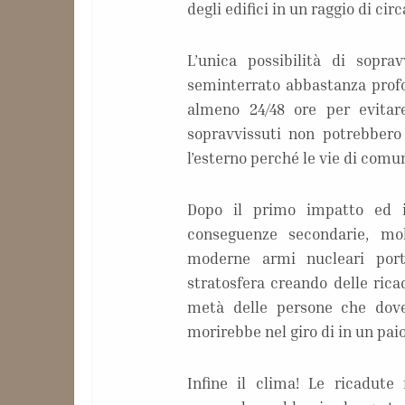
degli edifici in un raggio di cir
L’unica possibilità di sopra
seminterrato abbastanza profo
almeno 24/48 ore per evitare
sopravvissuti non potrebber
l’esterno perché le vie di comu
Dopo il primo impatto ed i 
conseguenze secondarie, molt
moderne armi nucleari porta
stratosfera creando delle rica
metà delle persone che doves
morirebbe nel giro di in un pai
Infine il clima! Le ricadute 