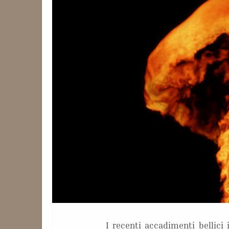
I recenti accadimenti bellici