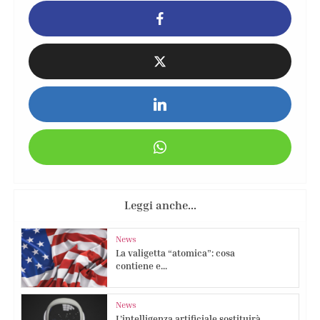
Leggi anche...
News
La valigetta “atomica”: cosa
contiene e...
News
L’intelligenza artificiale sostituirà...