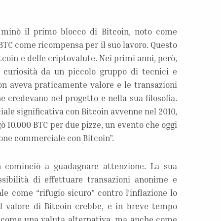
minò il primo blocco di Bitcoin, noto come
0 BTC come ricompensa per il suo lavoro. Questo
itcoin e delle criptovalute. Nei primi anni, però,
 curiosità da un piccolo gruppo di tecnici e
Non aveva praticamente valore e le transazioni
e credevano nel progetto e nella sua filosofia.
le significativa con Bitcoin avvenne nel 2010,
10.000 BTC per due pizze, un evento che oggi
one commerciale con Bitcoin”.
in cominciò a guadagnare attenzione. La sua
ssibilità di effettuare transazioni anonime e
ale come “rifugio sicuro” contro l’inflazione lo
l valore di Bitcoin crebbe, e in breve tempo
lo come una valuta alternativa, ma anche come