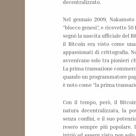
decentralizzato.
Nel gennaio 2009, Nakamoto 
“blocco genesi”, e ricevette 5
segnò la nascita ufficiale del B
il Bitcoin era visto come una
appassionati di crittografia. 
avvenivano solo tra pionieri ch
La prima transazione commercia
quando un programmatore pagò 
è noto come “la prima transazi
Con il tempo, però, il Bitco
natura decentralizzata, la po
senza confini, e il suo potenzi
resero sempre più popolare. I
iniziò ad essere visto non so