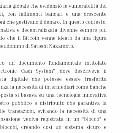
ziaria globale che evidenziò le vulnerabilità dei
zati, con fallimenti bancari e una crescente
ioni che gestivano il denaro. In questo contesto,
ernativa e decentralizzata divenne sempre più
odo che il Bitcoin venne ideato da una figura
pseudonimo di Satoshi Nakamoto.
cò un documento fondamentale intitolato
ectronic Cash System”, dove descriveva il
a digitale che potesse essere trasferita
enza la necessità di intermediari come banche
proposta si basava su una tecnologia innovativa
stro pubblico e distribuito che garantiva la
lle transazioni, evitando la necessità di una
ansazione veniva registrata in un “blocco” e
blocchi, creando così un sistema sicuro e