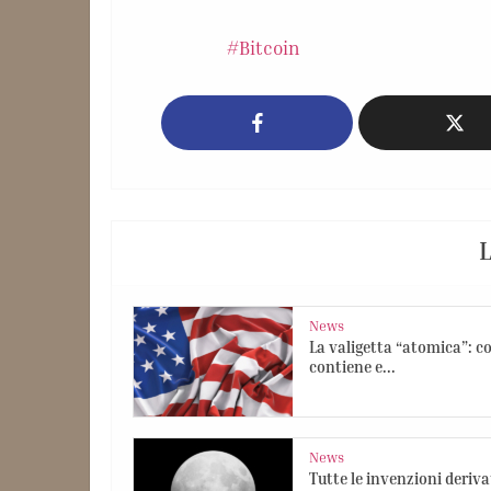
Bitcoin
L
News
La valigetta “atomica”: c
contiene e...
News
Tutte le invenzioni deriva