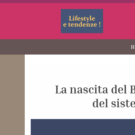
H
La nascita del 
del sist