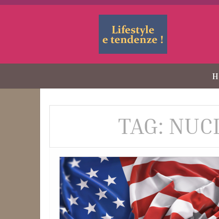
H
TAG: NUC